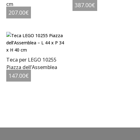
cm
387.00
€
207.00
€
Teca per LEGO 10255
Piazza dell’Assemblea
147.00
€