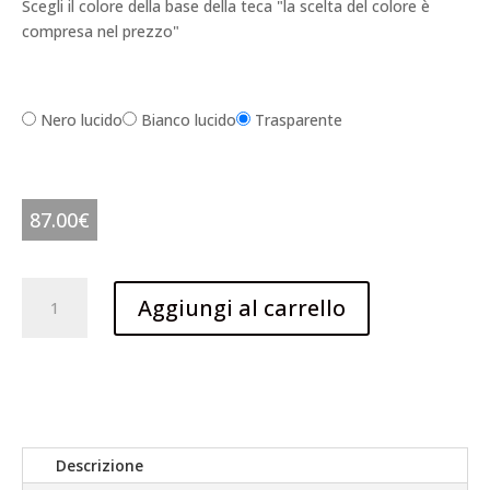
Scegli il colore della base della teca "la scelta del colore è
compresa nel prezzo"
Nero lucido
Bianco lucido
Trasparente
87.00
€
Teca
Aggiungi al carrello
per
LEGO
42231
Auto
Dodge
Charger
R/T
Descrizione