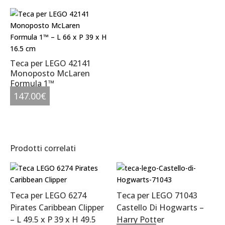
Teca per LEGO 42141
Monoposto McLaren
Formula 1™
147.00
€
Prodotti correlati
Teca per LEGO 6274
Teca per LEGO 71043
Pirates Caribbean Clipper
Castello Di Hogwarts –
– L 49.5 x P 39 x H 49.5
Harry Potter