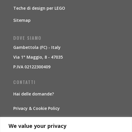
Teche di design per LEGO
Sitemap
DOVE SIAMO
Gambettola (FC) - Italy
Via 1° Maggio, 8 - 47035
P.IVA 02122300409
CONTATTI
Hai delle domande?
Privacy & Cookie Policy
Traccia la spedizione
We value your privacy