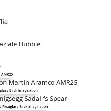
lia
aziale Hubble
e
ton Martin Aramco AMR25
igsegg Sadair’s Spear