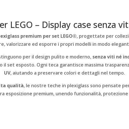
per LEGO – Display case senza vit
lexiglass premium per set LEGO®
, progettate per collez
, valorizzare ed esporre i propri modelli in modo elegant
istinguono per il design pulito e moderno,
senza viti né in
ro il set esposto. Ogni teca garantisce massima trasparen
UV
, aiutando a preservare colori e dettagli nel tempo.
lta qualità
, le nostre teche in plexiglass sono pensate p
ra esposizione premium, unendo funzionalità, protezione e