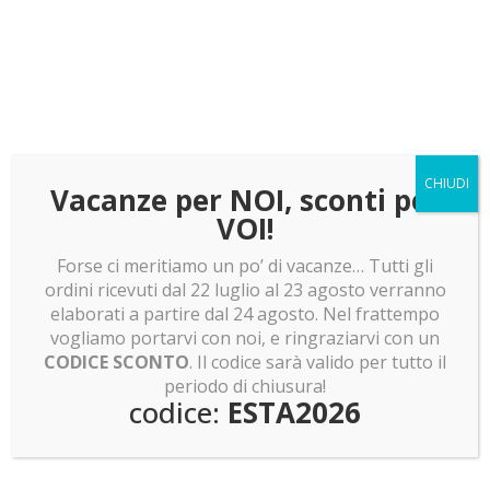
pokemon e molto altro!
LEGO news: Boba Fett! Batman Returns e Olivia
Rodrigo
LEGO news: Lunar Cargo Train! Rumor assurdi su
Dragon Ball Z!
LEGO news: Sagrada Familia: pronti a costruirla?
CHIUDI
Invasione Pokemon Smart Brick!
Vacanze per NOI, sconti per
VOI!
Forse ci meritiamo un po’ di vacanze… Tutti gli
ordini ricevuti dal 22 luglio al 23 agosto verranno
elaborati a partire dal 24 agosto. Nel frattempo
Non hai trovato quello che cercavi?
vogliamo portarvi con noi, e ringraziarvi con un
CODICE SCONTO
. Il codice sarà valido per tutto il
periodo di chiusura!
codice:
ESTA2026