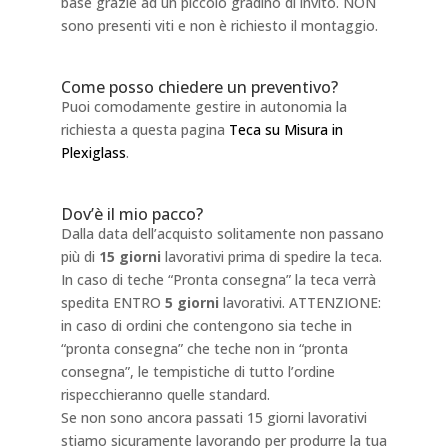
base grazie ad un piccolo gradino di invito. NON
sono presenti viti e non è richiesto il montaggio.
Come posso chiedere un preventivo?
Puoi comodamente gestire in autonomia la
richiesta a questa pagina
Teca su Misura in
Plexiglass
.
Dov’è il mio pacco?
Dalla data dell’acquisto solitamente non passano
più di
15 giorni
lavorativi prima di spedire la teca.
In caso di teche “Pronta consegna” la teca verrà
spedita ENTRO
5 giorni
lavorativi. ATTENZIONE:
in caso di ordini che contengono sia teche in
“pronta consegna” che teche non in “pronta
consegna”, le tempistiche di tutto l’ordine
rispecchieranno quelle standard.
Se non sono ancora passati 15 giorni lavorativi
stiamo sicuramente lavorando per produrre la tua