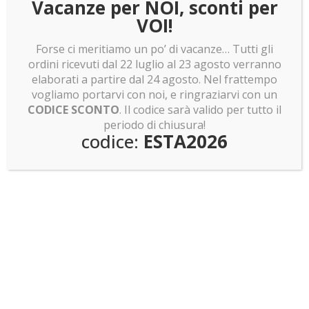
Vacanze per NOI, sconti per
Rodrigo
VOI!
LEGO news: Lunar Cargo Train! Rumor assurdi su
Dragon Ball Z!
Forse ci meritiamo un po’ di vacanze… Tutti gli
LEGO news: Sagrada Familia: pronti a costruirla?
ordini ricevuti dal 22 luglio al 23 agosto verranno
Invasione Pokemon Smart Brick!
elaborati a partire dal 24 agosto. Nel frattempo
vogliamo portarvi con noi, e ringraziarvi con un
CODICE SCONTO
. Il codice sarà valido per tutto il
periodo di chiusura!
codice:
ESTA2026
Non hai trovato quello che cercavi?
Cerca una teca dal
Crea la TUA teca su
listino
misura