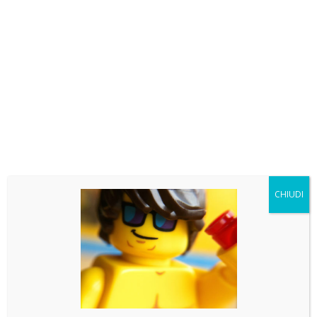
Teca per LEGO 42231 Auto Dodge Charger R/T Fast
and Furious
87.00
€
CHIUDI
Ultimi articoli
LEGO news: Mentre Spongebob va a caccia di
Pokemon, Skeletor recluta la baroque Works
LEGO news: ET telefono LEGO! Minifigure shrek e
pokemon e molto altro!
LEGO news: Boba Fett! Batman Returns e Olivia