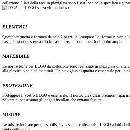
collezione. I lati della teca in plexiglass sono fissati con colla specifica e supe
ELEMENTI
Questa vetrinetta è formata da solo 2 pezzi, la "campana" di forma cubica e l
base, potrà non essere a filo in caso di teche con dimensioni molto ampie.
MATERIALE
Le nostre teche per LEGO da collezione sono realizzate in plexiglass di alta qu
alla plastica o ad altri materiali. Un plexiglass di qualità è essenziale per un 
PROTEZIONE
Proteggere il vostro LEGO è essenziale. Il nostro plexiglass premium riparara
polvere ci penseranno gli angoli incollati che evitano fessure.
MISURE
Le misure indicate per questo display case per collezionisti LEGO adulti si rif
finita dello 0,7%.