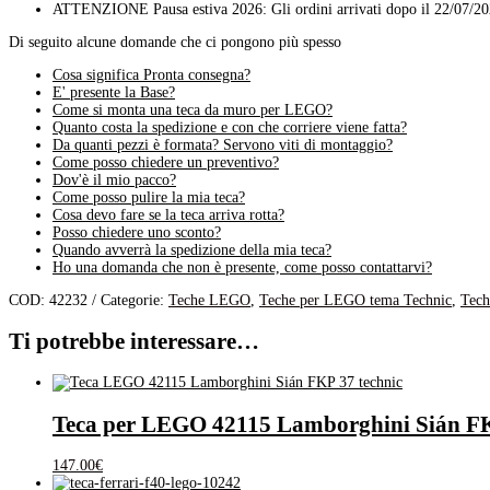
ATTENZIONE Pausa estiva 2026: Gli ordini arrivati dopo il 22/07/20
Di seguito alcune domande che ci pongono più spesso
Cosa significa Pronta consegna?
E' presente la Base?
Come si monta una teca da muro per LEGO?
Quanto costa la spedizione e con che corriere viene fatta?
Da quanti pezzi è formata? Servono viti di montaggio?
Come posso chiedere un preventivo?
Dov'è il mio pacco?
Come posso pulire la mia teca?
Cosa devo fare se la teca arriva rotta?
Posso chiedere uno sconto?
Quando avverrà la spedizione della mia teca?
Ho una domanda che non è presente, come posso contattarvi?
COD:
42232
Categorie:
Teche LEGO
,
Teche per LEGO tema Technic
,
Tech
Ti potrebbe interessare…
Teca per LEGO 42115 Lamborghini Sián FK
147.00
€