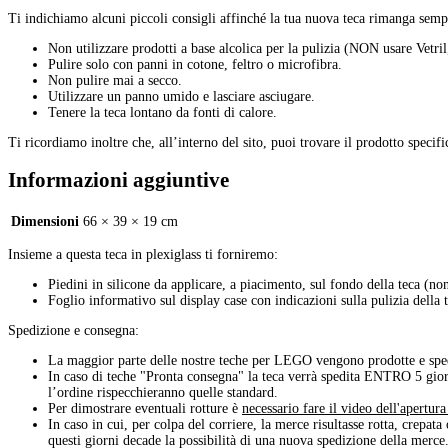
Ti indichiamo alcuni piccoli consigli affinché la tua nuova teca rimanga semp
Non utilizzare prodotti a base alcolica per la pulizia (NON usare Vetril,
Pulire solo con panni in cotone, feltro o microfibra.
Non pulire mai a secco.
Utilizzare un panno umido e lasciare asciugare.
Tenere la teca lontano da fonti di calore.
Ti ricordiamo inoltre che, all’interno del sito, puoi trovare il prodotto specif
Informazioni aggiuntive
Dimensioni
66 × 39 × 19 cm
Insieme a questa teca in plexiglass ti forniremo:
Piedini in silicone da applicare, a piacimento, sul fondo della teca (no
Foglio informativo sul display case con indicazioni sulla pulizia della 
Spedizione e consegna:
La maggior parte delle nostre teche per LEGO vengono prodotte e spe
In caso di teche "Pronta consegna" la teca verrà spedita ENTRO 5 gior
l’ordine rispecchieranno quelle standard.
Per dimostrare eventuali rotture è
necessario fare il video dell'apertur
In caso in cui, per colpa del corriere, la merce risultasse rotta, crepata 
questi giorni decade la possibilità di una nuova spedizione della merce