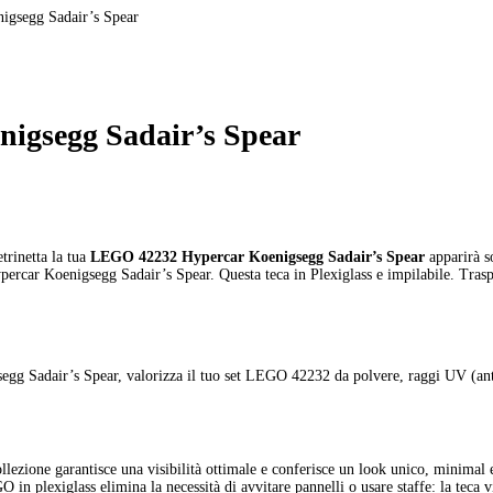
gsegg Sadair’s Spear
igsegg Sadair’s Spear
trinetta la tua
LEGO 42232 Hypercar Koenigsegg Sadair’s Spear
apparirà so
ercar Koenigsegg Sadair’s Spear. Questa teca in Plexiglass e impilabile. Trasp
 Sadair’s Spear, valorizza il tuo set LEGO 42232 da polvere, raggi UV (anti-
llezione garantisce una visibilità ottimale e conferisce un look unico, minimal
in plexiglass elimina la necessità di avvitare pannelli o usare staffe: la teca 