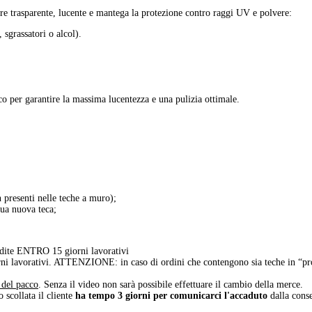
re trasparente, lucente e mantega la protezione contro raggi UV e polvere:
 sgrassatori o alcol).
ico per garantire la massima lucentezza e una pulizia ottimale.
n presenti nelle teche a muro);
tua nuova teca;
dite ENTRO 15 giorni lavorativi
ni lavorativi. ATTENZIONE: in caso di ordini che contengono sia teche in “pro
a del pacco
. Senza il video non sarà possibile effettuare il cambio della merce.
o scollata il cliente
ha tempo 3 giorni per comunicarci l'accaduto
dalla conse
.