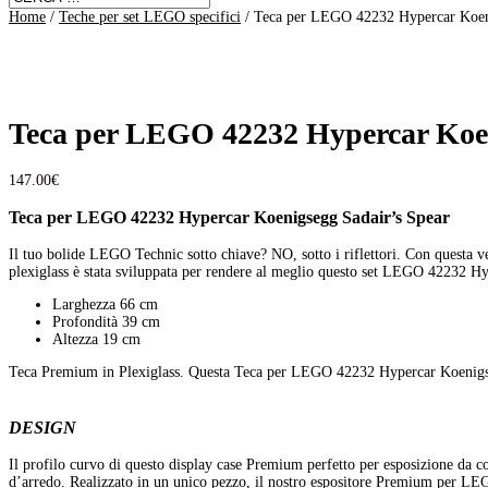
Home
/
Teche per set LEGO specifici
/ Teca per LEGO 42232 Hypercar Koeni
Teca per LEGO 42232 Hypercar Koen
147.00
€
Teca per LEGO 42232 Hypercar Koenigsegg Sadair’s Spear
Il tuo bolide LEGO Technic sotto chiave? NO, sotto i riflettori. Con questa ve
plexiglass è stata sviluppata per rendere al meglio questo set LEGO 42232 Hyp
Larghezza 66 cm
Profondità 39 cm
Altezza 19 cm
Teca Premium in Plexiglass. Questa Teca per LEGO 42232 Hypercar Koenigsegg
DESIGN
Il profilo curvo di questo display case Premium perfetto per esposizione da co
d’arredo. Realizzato in un unico pezzo, il nostro espositore Premium per LEGO 