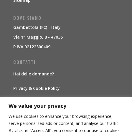
Sitemap
DOVE SIAMO
Gambettola (FC) - Italy
Via 1° Maggio, 8 - 47035
P.IVA 02122300409
CONTATTI
Hai delle domande?
Privacy & Cookie Policy
Traccia la spedizione
We value your privacy
We use cookies to enhance your browsing experience,
INFORMAZIONI
serve personalised ads or content, and analyse our traffic.
By clicking "Accept All", you consent to our use of cookies.