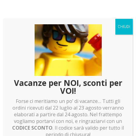
da
Brick Imagination
|
Giu 2, 2022
|
Le Vostre
Teche
,
LEGO News
,
Video recensione
Siamo sempre entusiasti quando qualcuno ci fa una
CHIUDI
videorecensione sui nostri prodotti. In questo caso Il
Marchese dei LEGO (PILLS OF BRICKS) ci omaggia
di una bellissima recensione sulle nostre teche Brick
Imagination. Nello specifico per la teca del set LEGO
21332 Il...
Ultimi articoli
Vacanze per NOI, sconti per
LEGO news: Mentre Spongebob va a caccia di
VOI!
Pokemon, Skeletor recluta la baroque Works
Forse ci meritiamo un po’ di vacanze… Tutti gli
LEGO news: ET telefono LEGO! Minifigure shrek e
ordini ricevuti dal 22 luglio al 23 agosto verranno
pokemon e molto altro!
elaborati a partire dal 24 agosto. Nel frattempo
LEGO news: Boba Fett! Batman Returns e Olivia
vogliamo portarvi con noi, e ringraziarvi con un
Rodrigo
CODICE SCONTO
. Il codice sarà valido per tutto il
periodo di chiusura!
LEGO news: Lunar Cargo Train! Rumor assurdi su