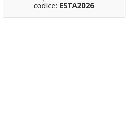
codice:
ESTA2026
Dragon Ball Z!
LEGO news: Sagrada Familia: pronti a costruirla?
Invasione Pokemon Smart Brick!
Teche di design per LEGO
Sitemap
DOVE SIAMO