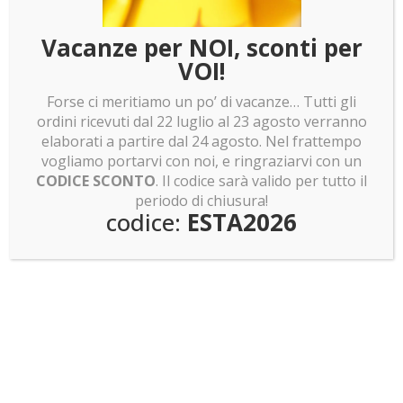
LEGO news: Boba Fett! Batman Returns e Olivia
Rodrigo
Vacanze per NOI, sconti per
VOI!
LEGO news: Lunar Cargo Train! Rumor assurdi su
Dragon Ball Z!
Forse ci meritiamo un po’ di vacanze… Tutti gli
LEGO news: Sagrada Familia: pronti a costruirla?
ordini ricevuti dal 22 luglio al 23 agosto verranno
Invasione Pokemon Smart Brick!
elaborati a partire dal 24 agosto. Nel frattempo
vogliamo portarvi con noi, e ringraziarvi con un
CODICE SCONTO
. Il codice sarà valido per tutto il
periodo di chiusura!
codice:
ESTA2026
Teche di design per LEGO
Sitemap
DOVE SIAMO