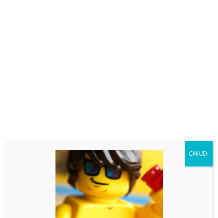
di una bellissima recensione sulle nostre teche Brick
Imagination. Nello specifico per la teca del set LEGO
21332 Il Mappamondo. Che dire.. buona visione 😉
CHIUDI
Ultimi articoli
LEGO news: Mentre Spongebob va a caccia di
Pokemon, Skeletor recluta la baroque Works
LEGO news: ET telefono LEGO! Minifigure shrek e
pokemon e molto altro!