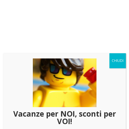
questa teca è realizzata per contenere perfettamente
quattro LEGO caschi Star Wars.
Colore della base
Scegli il colore della base della teca "la scelta del colore è
compresa nel prezzo"
CHIUDI
Nero lucido
Bianco lucido
Trasparente
Vacanze per NOI, sconti per
VOI!
137.00
€