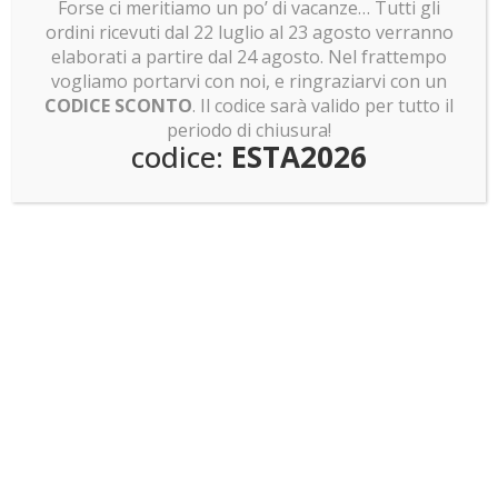
Forse ci meritiamo un po’ di vacanze… Tutti gli
ordini ricevuti dal 22 luglio al 23 agosto verranno
Teca
elaborati a partire dal 24 agosto. Nel frattempo
Aggiungi al carrello
per
vogliamo portarvi con noi, e ringraziarvi con un
quattro
CODICE SCONTO
. Il codice sarà valido per tutto il
LEGO
periodo di chiusura!
codice:
ESTA2026
caschi
Star
COD:
4CSW
Categorie:
Teche LEGO
,
Teche per LEGO
Wars
tema Star Wars™
,
Teche per set LEGO specifici
Tag:
quantità
Caschi
,
LEGO caschi Star Wars
,
LEGO usciti nel 2021
,
Star
Wars
Descrizione
Informazioni aggiuntive
Acessori compresi nella teca
Spedizione e consegna