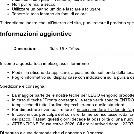
Non pulire mai a secco.
Utilizzare un panno umido e lasciare asciugare.
Tenere la teca lontano da fonti di calore.
Ti ricordiamo inoltre che, all’interno del sito, puoi trovare il prodotto 
Informazioni aggiuntive
Dimensioni
30 × 16 × 16 cm
Insieme a questa teca in plexiglass ti forniremo:
Piedini in silicone da applicare, a piacimento, sul fondo della te
Foglio informativo sul display case con indicazioni sulla pulizia d
Spedizione e consegna:
La maggior parte delle nostre teche per LEGO vengono prodotte 
In caso di teche "Pronta consegna" la teca verrà spedita ENTRO 
tempistiche di tutto l’ordine rispecchieranno quelle standard.
Per dimostrare eventuali rotture è
necessario fare il video dell'a
In caso in cui, per colpa del corriere, la merce risultasse rotta, cr
del pacco. Passati questi giorni decade la possibilità di una nuo
ATTENZIONE Pausa estiva 2026: Gli ordini arrivati dopo il 22/0
Di seguito alcune domande che ci pongono più spesso