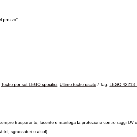
el prezzo"
,
Teche per set LEGO specifici
,
Ultime teche uscite
Tag:
LEGO 42213 -
a sempre trasparente, lucente e mantega la protezione contro raggi UV e
tril, sgrassatori o alcol).