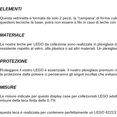
ELEMENTI
Questa vetrinetta è formata da solo 2 pezzi, la "campana" di forma cub
questioni tecniche la base, potrà non essere a filo in caso di teche co
MATERIALE
Le nostre teche per LEGO da collezione sono realizzate in plexiglass di
resistente rispetto al vetro, alla plastica o ad altri materiali. Un plexigl
PROTEZIONE
Proteggere il vostro LEGO è essenziale. Il nostro plexiglass premium ri
la protezione dalla polvere ci penseranno gli angoli incollati che evitan
MISURE
Le misure indicate per questo display case per collezionisti LEGO adulti
misure della teca finita dello 0,7%.
questa teca è realizzata per contenere perfettamente un LEGO 4221