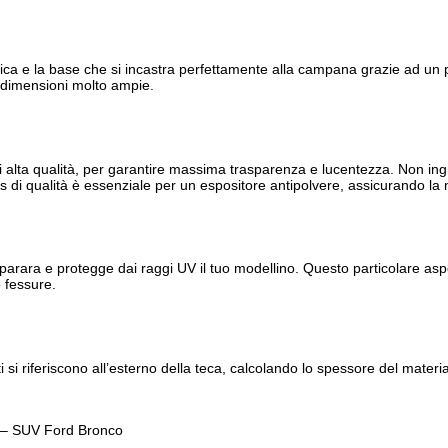
ica e la base che si incastra perfettamente alla campana grazie ad un 
n dimensioni molto ampie.
 alta qualità, per garantire massima trasparenza e lucentezza. Non ingia
ass di qualità è essenziale per un espositore antipolvere, assicurando la mi
parara e protegge dai raggi UV il tuo modellino. Questo particolare aspe
o fessure.
 si riferiscono all’esterno della teca, calcolando lo spessore del materi
3 – SUV Ford Bronco