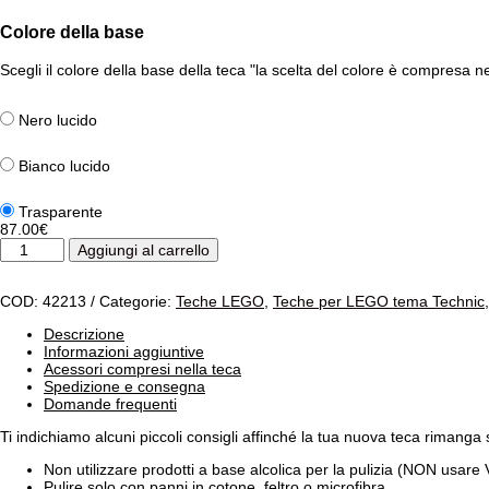
Colore della base
Scegli il colore della base della teca "la scelta del colore è compresa n
Nero lucido
Bianco lucido
Trasparente
87.00
€
Teca
Aggiungi al carrello
per
LEGO
42213
COD:
42213
Categorie:
Teche LEGO
,
Teche per LEGO tema Technic
SUV
Ford
Descrizione
Bronco
Informazioni aggiuntive
quantità
Acessori compresi nella teca
Spedizione e consegna
Domande frequenti
Ti indichiamo alcuni piccoli consigli affinché la tua nuova teca rimang
Non utilizzare prodotti a base alcolica per la pulizia (NON usare Ve
Pulire solo con panni in cotone, feltro o microfibra.