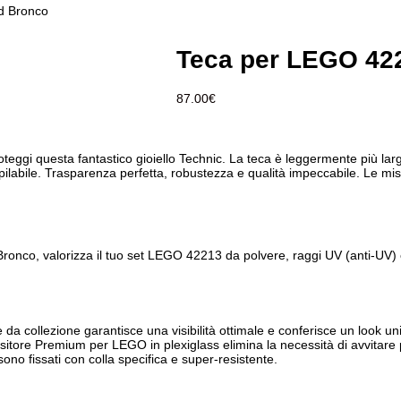
d Bronco
Teca per LEGO 42
87.00
€
i questa fantastico gioiello Technic. La teca è leggermente più larga 
ilabile. Trasparenza perfetta, robustezza e qualità impeccabile. Le mis
co, valorizza il tuo set LEGO 42213 da polvere, raggi UV (anti-UV) e 
 da collezione garantisce una visibilità ottimale e conferisce un look u
ositore Premium per LEGO in plexiglass elimina la necessità di avvitare
 sono fissati con colla specifica e super-resistente.