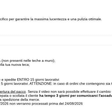
specifico per garantire la massima lucentezza e una pulizia ottimale.
ca (non presenti nelle teche a muro);
ella tua nuova teca;
e spedite ENTRO 15 giorni lavorativi
5 giorni lavorativi. ATTENZIONE: in caso di ordini che contengono sia 
pertura del pacco
. Senza il video non sarà possibile effettuare il cambio
epata o scollata il cliente
ha tempo 3 giorni per comunicarci l'accad
va spedizione della merce.
7/2026 non verranno processati prima del 24/08/2026