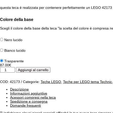
questa teca è realizzata per contenere perfettamente un LEGO 42173
Colore della base
Scegli il colore della base della teca "la scelta del colore è compresa n
Nero lucido
Bianco lucido
Trasparente
87.00
€
Teca
Aggiungi al carrello
per
LEGO
42173
COD:
42173
Categorie:
Teche LEGO
,
Teche per LEGO tema Technic
-
Hypercar
Descrizione
Koenigsegg
Informazioni aggiuntive
Jesko
Acessori compresi nella teca
Absolut
Spedizione e consegna
quantità
Domande frequenti
Ti indichiamo alcuni piccoli consigli affinché la tua nuova teca rimang