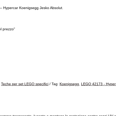
 – Hypercar Koenigsegg Jesko Absolut.
el prezzo"
,
Teche per set LEGO specifici
Tag:
Koenigsegg
,
LEGO 42173 - Hyperc
a sempre trasparente, lucente e mantega la protezione contro raggi UV e