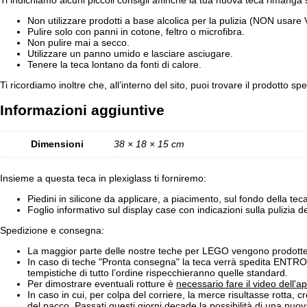
Non utilizzare prodotti a base alcolica per la pulizia (NON usare Ve
Pulire solo con panni in cotone, feltro o microfibra.
Non pulire mai a secco.
Utilizzare un panno umido e lasciare asciugare.
Tenere la teca lontano da fonti di calore.
Ti ricordiamo inoltre che, all’interno del sito, puoi trovare il prodotto 
Informazioni aggiuntive
Dimensioni
38 × 18 × 15 cm
Insieme a questa teca in plexiglass ti forniremo:
Piedini in silicone da applicare, a piacimento, sul fondo della te
Foglio informativo sul display case con indicazioni sulla pulizia d
Spedizione e consegna:
La maggior parte delle nostre teche per LEGO vengono prodotte 
In caso di teche "Pronta consegna" la teca verrà spedita ENTRO 
tempistiche di tutto l’ordine rispecchieranno quelle standard.
Per dimostrare eventuali rotture è
necessario fare il video dell'a
In caso in cui, per colpa del corriere, la merce risultasse rotta, cr
del pacco. Passati questi giorni decade la possibilità di una nuo