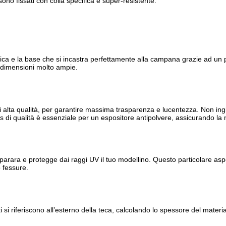
 sono fissati con colla specifica e super-resistente.
ica e la base che si incastra perfettamente alla campana grazie ad un 
n dimensioni molto ampie.
 alta qualità, per garantire massima trasparenza e lucentezza. Non ingia
ass di qualità è essenziale per un espositore antipolvere, assicurando la mi
parara e protegge dai raggi UV il tuo modellino. Questo particolare aspe
o fessure.
 si riferiscono all’esterno della teca, calcolando lo spessore del materi