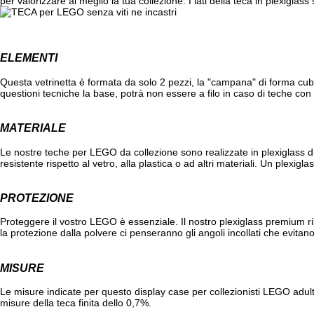
per valorizzare al meglio la tua collezione. I lati della teca in plexiglass
ELEMENTI
Questa vetrinetta è formata da solo 2 pezzi, la "campana" di forma cub
questioni tecniche la base, potrà non essere a filo in caso di teche co
MATERIALE
Le nostre teche per LEGO da collezione sono realizzate in plexiglass di
resistente rispetto al vetro, alla plastica o ad altri materiali. Un plexigl
PROTEZIONE
Proteggere il vostro LEGO è essenziale. Il nostro plexiglass premium ri
la protezione dalla polvere ci penseranno gli angoli incollati che evitan
MISURE
Le misure indicate per questo display case per collezionisti LEGO adulti
misure della teca finita dello 0,7%.