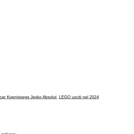
ar Koenigsegg Jesko Absolut
,
LEGO usciti nel 2024
 polvere: