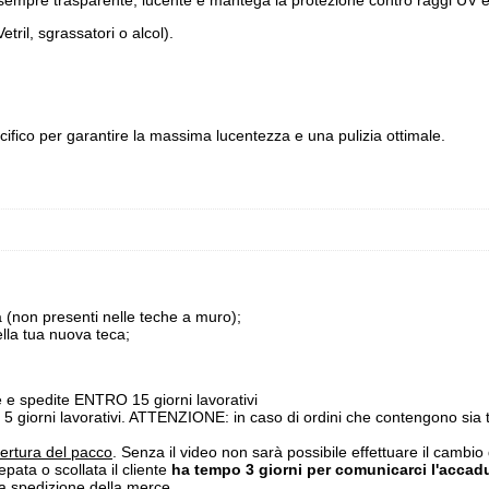
tril, sgrassatori o alcol).
specifico per garantire la massima lucentezza e una pulizia ottimale.
ca (non presenti nelle teche a muro);
ella tua nuova teca;
e spedite ENTRO 15 giorni lavorativi
5 giorni lavorativi. ATTENZIONE: in caso di ordini che contengono sia 
pertura del pacco
. Senza il video non sarà possibile effettuare il cambio
epata o scollata il cliente
ha tempo 3 giorni per comunicarci l'accad
va spedizione della merce.