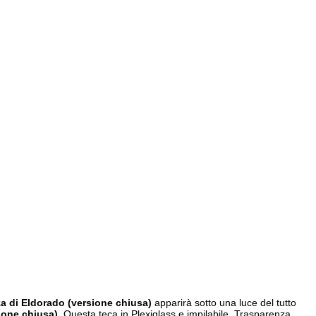
 di Eldorado (versione chiusa)
apparirà sotto una luce del tutto
ione chiusa)
. Questa teca in Plexiglass e impilabile. Trasparenza