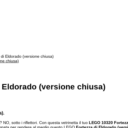
i Eldorado (versione chiusa)
 Eldorado (versione chiusa)
).
O, sotto i riflettori. Con questa vetrinetta il tuo
LEGO 10320 Fortezza
iluppata per rendere al meglio questo LEGO
Fortezza di Eldorado (vers