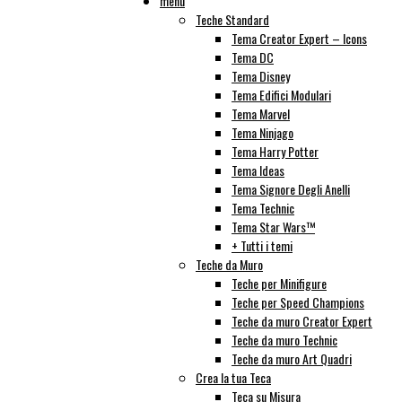
menu
Teche Standard
Tema Creator Expert – Icons
Tema DC
Tema Disney
Tema Edifici Modulari
Tema Marvel
Tema Ninjago
Tema Harry Potter
Tema Ideas
Tema Signore Degli Anelli
Tema Technic
Tema Star Wars™
+ Tutti i temi
Teche da Muro
Teche per Minifigure
Teche per Speed Champions
Teche da muro Creator Expert
Teche da muro Technic
Teche da muro Art Quadri
Crea la tua Teca
Teca su Misura