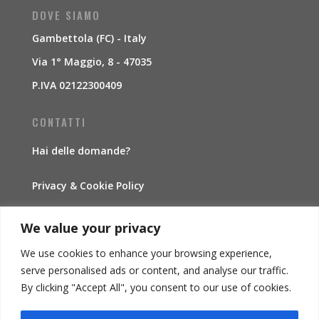
DOVE SIAMO
Gambettola (FC) - Italy
Via 1° Maggio, 8 - 47035
P.IVA 02122300409
CONTATTI
Hai delle domande?
Privacy & Cookie Policy
Traccia la spedizione
We value your privacy
We use cookies to enhance your browsing experience,
INFORMAZIONI
serve personalised ads or content, and analyse our traffic.
By clicking "Accept All", you consent to our use of cookies.
Condizioni di vendita