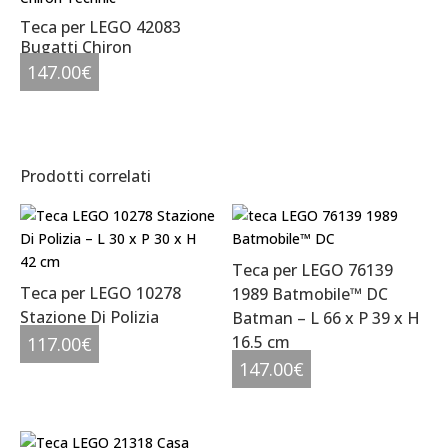
Teca per LEGO 42083
Bugatti Chiron
147.00
€
Prodotti correlati
Teca per LEGO 76139
Teca per LEGO 10278
1989 Batmobile™ DC
Stazione Di Polizia
Batman – L 66 x P 39 x H
16.5 cm
117.00
€
147.00
€