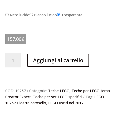
Nero lucido
Bianco lucido
Trasparente
157.00
€
Teca
Aggiungi al carrello
per
LEGO
10257
Giostra
carosello
COD:
10257
Categorie:
Teche LEGO
,
Teche per LEGO tema
quantità
Creator Expert
,
Teche per set LEGO specifici
Tag:
LEGO
10257 Giostra carosello
,
LEGO usciti nel 2017