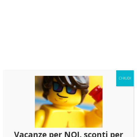
LEGO adulti si riferiscono all’esterno della teca, calcolando
lo spessore del materiale di 3 o 4mm. Il controllo qualità
garantisce tolleranza massima delle misure della teca finita
dello 0,7%.
questa teca è realizzata per contenere perfettamente un
LEGO 10237 Il Signore Degli Anelli: Torre di Orthanc.
Colore della base
Scegli il colore della base della teca "la scelta del colore è
CHIUDI
compresa nel prezzo"
Vacanze per NOI, sconti per