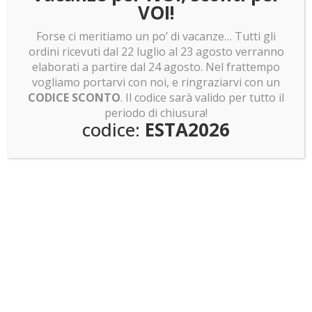
Nero lucido
Bianco lucido
Trasparente
VOI!
Forse ci meritiamo un po’ di vacanze… Tutti gli
ordini ricevuti dal 22 luglio al 23 agosto verranno
167.00
€
elaborati a partire dal 24 agosto. Nel frattempo
vogliamo portarvi con noi, e ringraziarvi con un
CODICE SCONTO
. Il codice sarà valido per tutto il
Teca
periodo di chiusura!
Aggiungi al carrello
codice:
ESTA2026
per
LEGO
10237
Torre
di
COD:
10237
Categorie:
Teche LEGO
,
Teche per LEGO
Orthanc
Signore Degli Anelli
,
Teche per set LEGO specifici
Tag:
Il
quantità
Signore Degli Anelli
,
LEGO 10237 Torre di Orthanc
,
LEGO
usciti nel 2024