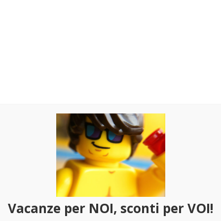
li e ambienti dei film di
Harry Potter
, come pure dei personaggi più
ca Tassorosso, Godric Grifondoro e Salazar Serpeverde, 5 Dissennator
, e statue.
Vacanze per NOI, sconti per VOI!