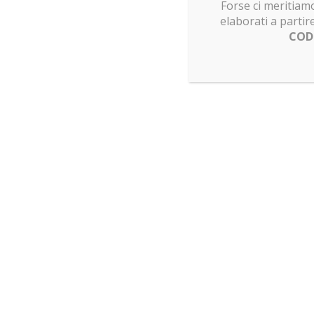
Forse ci meritiamo
elaborati a partir
COD
Una volta che avrai terminato di costruire questo
della Professoressa Dolores Umbridge™, la bibliote
Oscure, l’aula di pozioni, la Stanza delle Necess
Grifondoro, la Camera dei Segreti e il Platano Pi
Al loro interno troverai inoltre tantissimi dettagl
Harry Potter
e i suoi amici.
Insomma, si tratta davvero del set perfetto se s