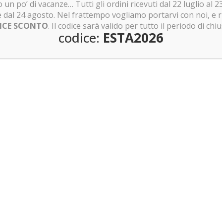
 un po’ di vacanze… Tutti gli ordini ricevuti dal 22 luglio al
e dal 24 agosto. Nel frattempo vogliamo portarvi con noi, e 
ICE SCONTO
. Il codice sarà valido per tutto il periodo di chi
codice:
ESTA2026
 set scoprirai tante location iconiche come la Sala Grande, l’ufficio
ca, l’ufficio del Professor Silente, l’aula di Difesa Contro le Arti
ità, la Camera della scacchiera, la capanna di Hagrid, la Sala comune d
cchiatore.
i caratteristici che ti permetteranno di rivivere tutte le avventure di
ei un vero fan di Harry Potter.