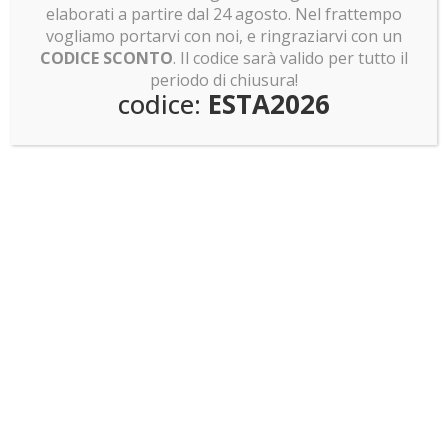
LEGO news: Sagrada Familia: pronti a costruirla?
elaborati a partire dal 24 agosto. Nel frattempo
Invasione Pokemon Smart Brick!
vogliamo portarvi con noi, e ringraziarvi con un
CODICE SCONTO
. Il codice sarà valido per tutto il
periodo di chiusura!
codice:
ESTA2026
Teche di design per LEGO
Sitemap
DOVE SIAMO
Gambettola (FC) - Italy
Via 1° Maggio, 8 - 47035
P.IVA 02122300409