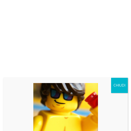
In questo episodio, Giorgio di Memorabilia
Collection ci aggiorna sulle ultime novità dal
mondo LEGO! Scopriamo gli ultimi set LEGO
annunciati ufficialmente e in arrivo fra pochi giorni!
Master of the Universe; Hotwheels; Tributo
Leonardo daVinci; Venom; BMW M3;...
Ultimi articoli
LEGO news: Mentre Spongebob va a caccia di
Pokemon, Skeletor recluta la baroque Works
CHIUDI
LEGO news: ET telefono LEGO! Minifigure shrek e
pokemon e molto altro!
LEGO news: Boba Fett! Batman Returns e Olivia
Rodrigo
LEGO news: Lunar Cargo Train! Rumor assurdi su
Dragon Ball Z!