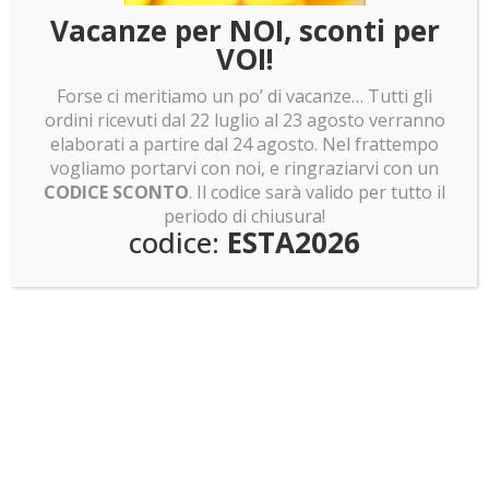
LEGO news: Sagrada Familia: pronti a costruirla?
Vacanze per NOI, sconti per
Invasione Pokemon Smart Brick!
VOI!
Forse ci meritiamo un po’ di vacanze… Tutti gli
ordini ricevuti dal 22 luglio al 23 agosto verranno
elaborati a partire dal 24 agosto. Nel frattempo
vogliamo portarvi con noi, e ringraziarvi con un
CODICE SCONTO
. Il codice sarà valido per tutto il
periodo di chiusura!
codice:
ESTA2026
Teche di design per LEGO
Sitemap
DOVE SIAMO
Gambettola (FC) - Italy