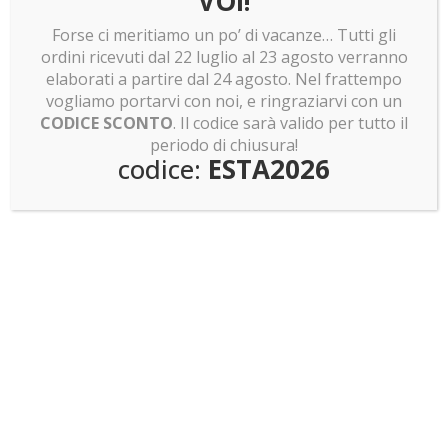
VOI!
Forse ci meritiamo un po’ di vacanze… Tutti gli
ordini ricevuti dal 22 luglio al 23 agosto verranno
elaborati a partire dal 24 agosto. Nel frattempo
vogliamo portarvi con noi, e ringraziarvi con un
CODICE SCONTO
. Il codice sarà valido per tutto il
periodo di chiusura!
codice:
ESTA2026
Teche di design per LEGO
Sitemap
DOVE SIAMO
Gambettola (FC) - Italy
Via 1° Maggio, 8 - 47035
P.IVA 02122300409
CONTATTI