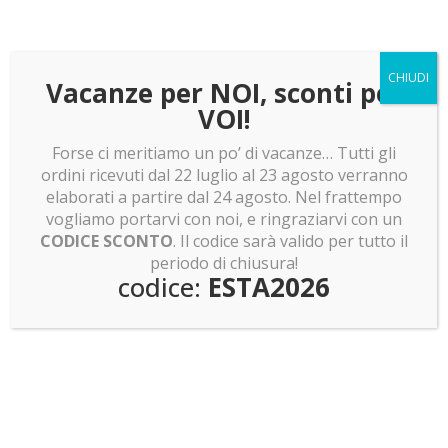
Teca da Muro per LEGO 76271 Batman: Serie
animata Gotham City
CHIUDI
Vacanze per NOI, sconti per
227.00
€
VOI!
Forse ci meritiamo un po’ di vacanze… Tutti gli
ordini ricevuti dal 22 luglio al 23 agosto verranno
Ultimi articoli
elaborati a partire dal 24 agosto. Nel frattempo
LEGO news: Mentre Spongebob va a caccia di
vogliamo portarvi con noi, e ringraziarvi con un
Pokemon, Skeletor recluta la baroque Works
CODICE SCONTO
. Il codice sarà valido per tutto il
LEGO news: ET telefono LEGO! Minifigure shrek e
periodo di chiusura!
codice:
ESTA2026
pokemon e molto altro!
LEGO news: Boba Fett! Batman Returns e Olivia
Rodrigo
LEGO news: Lunar Cargo Train! Rumor assurdi su
Dragon Ball Z!
LEGO news: Sagrada Familia: pronti a costruirla?
Invasione Pokemon Smart Brick!