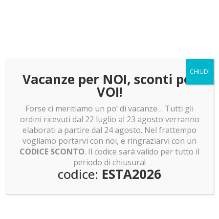
LEGO news: Boba Fett! Batman Returns e Olivia
Rodrigo
LEGO news: Lunar Cargo Train! Rumor assurdi su
Dragon Ball Z!
LEGO news: Sagrada Familia: pronti a costruirla?
Invasione Pokemon Smart Brick!
CHIUDI
Vacanze per NOI, sconti per
VOI!
Forse ci meritiamo un po’ di vacanze… Tutti gli
ordini ricevuti dal 22 luglio al 23 agosto verranno
Non hai trovato quello che cercavi?
elaborati a partire dal 24 agosto. Nel frattempo
vogliamo portarvi con noi, e ringraziarvi con un
CODICE SCONTO
. Il codice sarà valido per tutto il
periodo di chiusura!
codice:
ESTA2026
Cerca una teca dal
Crea la TUA teca su