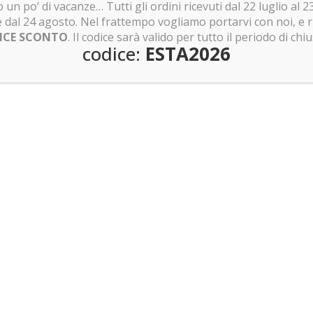
 un po’ di vacanze… Tutti gli ordini ricevuti dal 22 luglio al
 per LEGO 76210 –
buster
e dal 24 agosto. Nel frattempo vogliamo portarvi con noi, e 
Teca per LEGO 76215 Black
ICE SCONTO
. Il codice sarà valido per tutto il periodo di chi
Panther
.00
€
codice:
ESTA2026
217.00
€
1
2
→
Non hai trovato quello che cercavi?