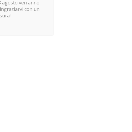
 23 agosto verranno
ringraziarvi con un
usura!