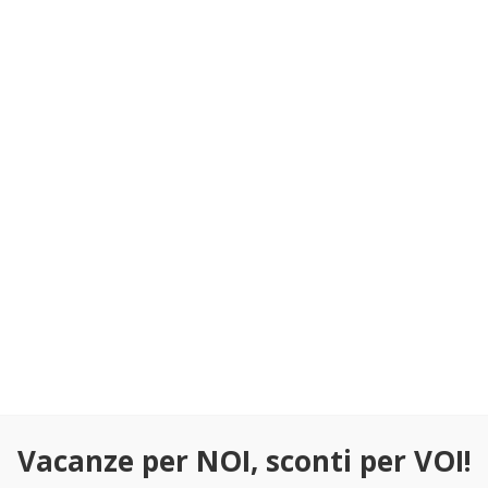
 per LEGO 76165 Iron Man
Teca per LEGO 76178 Spider-
00
€
Daily Bugle – L 32 x P 32 x H 
cm
217.00
€
Teca per LEGO 76199 Carnage
 per LEGO 76191 Guanto
87.00
€
nfinito
00
€
Vacanze per NOI, sconti per VOI!