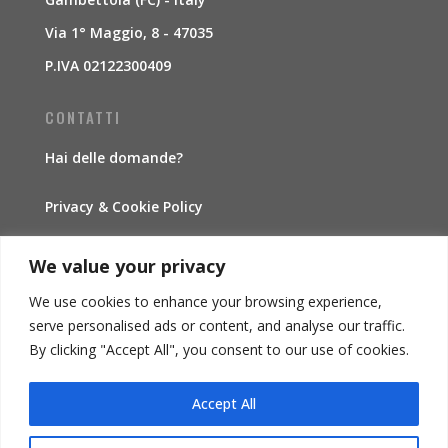
Via 1° Maggio, 8 - 47035
P.IVA 02122300409
CONTATTI
Hai delle domande?
Privacy & Cookie Policy
Traccia la spedizione
We value your privacy
We use cookies to enhance your browsing experience,
INFORMAZIONI
serve personalised ads or content, and analyse our traffic.
By clicking "Accept All", you consent to our use of cookies.
Condizioni di vendita
Accept All
Diritto di recesso