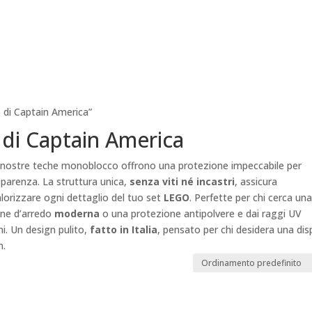
 di Captain America”
di Captain America
e nostre teche monoblocco offrono una protezione impeccabile per
parenza. La struttura unica,
senza viti né incastri
, assicura
alorizzare ogni dettaglio del tuo set
LEGO
. Perfette per chi cerca un
one d’arredo
moderna
o una protezione antipolvere e dai raggi UV
i. Un design pulito,
fatto in Italia
, pensato per chi desidera una dis
m.