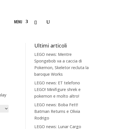
MENU
Ultimi articoli
LEGO news: Mentre
Spongebob va a caccia di
Pokemon, Skeletor recluta la
baroque Works
a
LEGO news: ET telefono
LEGO! Minifigure shrek e
play
pokemon e molto altro!
LEGO news: Boba Fett!
Batman Returns e Olivia
Rodrigo
LEGO news: Lunar Cargo