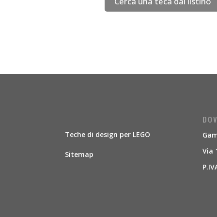
Cerca una teca dal listino
DOV
Teche di design per LEGO
Gamb
Via 
Sitemap
P.IV