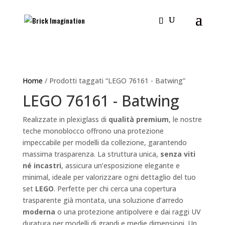
Home
/ Prodotti taggati “LEGO 76161 - Batwing”
LEGO 76161 - Batwing
Realizzate in plexiglass di
qualità premium
, le nostre
teche monoblocco offrono una protezione
impeccabile per modelli da collezione, garantendo
massima trasparenza. La struttura unica,
senza viti
né incastri
, assicura un’esposizione elegante e
minimal, ideale per valorizzare ogni dettaglio del tuo
set
LEGO
. Perfette per chi cerca una copertura
trasparente già montata, una soluzione d’arredo
moderna
o una protezione antipolvere e dai raggi UV
duratura per modelli di grandi e medie dimensioni. Un