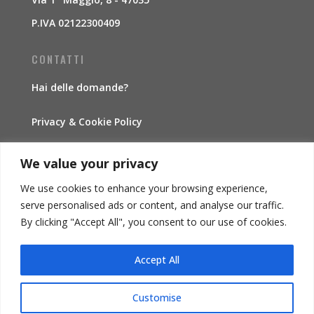
P.IVA 02122300409
CONTATTI
Hai delle domande?
Privacy & Cookie Policy
Traccia la spedizione
We value your privacy
We use cookies to enhance your browsing experience,
INFORMAZIONI
serve personalised ads or content, and analyse our traffic.
By clicking "Accept All", you consent to our use of cookies.
Condizioni di vendita
Accept All
Diritto di recesso
Il mio account
Customise