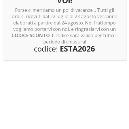
VOI!
LEGO news: Sagrada Familia: pronti a costruirla?
Forse ci meritiamo un po’ di vacanze… Tutti gli
Invasione Pokemon Smart Brick!
ordini ricevuti dal 22 luglio al 23 agosto verranno
elaborati a partire dal 24 agosto. Nel frattempo
vogliamo portarvi con noi, e ringraziarvi con un
CODICE SCONTO
. Il codice sarà valido per tutto il
periodo di chiusura!
Non hai trovato quello che cercavi?
codice:
ESTA2026
Cerca una teca dal
Crea la TUA teca su
listino
misura