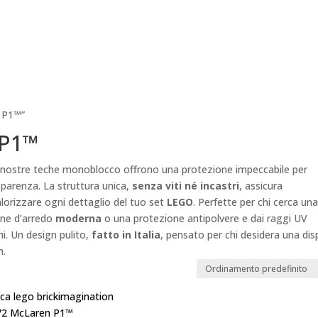
 P1™”
 P1™
e nostre teche monoblocco offrono una protezione impeccabile per
parenza. La struttura unica,
senza viti né incastri
, assicura
alorizzare ogni dettaglio del tuo set
LEGO
. Perfette per chi cerca un
one d’arredo
moderna
o una protezione antipolvere e dai raggi UV
i. Un design pulito,
fatto in Italia
, pensato per chi desidera una dis
m.