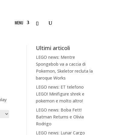
MENU
Ultimi articoli
LEGO news: Mentre
Spongebob va a caccia di
Pokemon, Skeletor recluta la
baroque Works
a
LEGO news: ET telefono
LEGO! Minifigure shrek e
play
pokemon e molto altro!
LEGO news: Boba Fett!
Batman Returns e Olivia
Rodrigo
LEGO news: Lunar Cargo