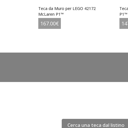
Teca da Muro per LEGO 42172
Tec
McLaren P1™
P1™
167.00
€
14
Cerca una teca dal listino