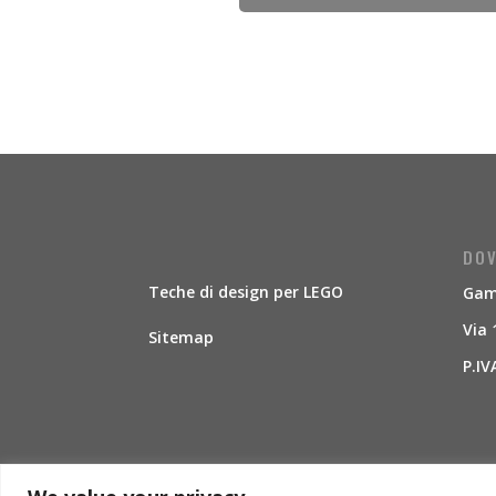
DOV
Teche di design per LEGO
Gamb
Via 
Sitemap
P.IV