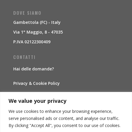
DOVE SIAMO
Gambettola (FC) - Italy
Via 1° Maggio, 8 - 47035
P.IVA 02122300409
CONTATTI
Hai delle domande?
Privacy & Cookie Policy
Traccia la spedizione
We value your privacy
We use cookies to enhance your browsing experience,
INFORMAZIONI
serve personalised ads or content, and analyse our traffic.
By clicking "Accept All", you consent to our use of cookies.
Condizioni di vendita