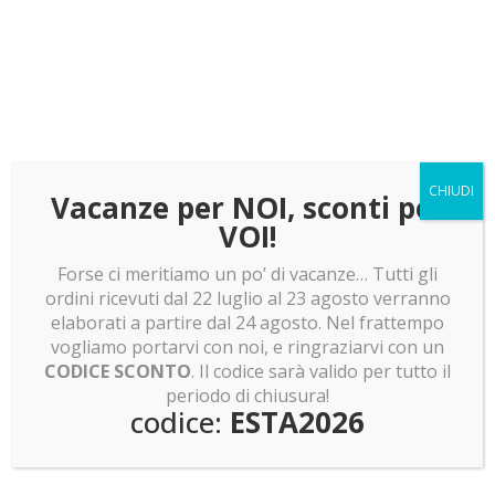
LEGO news: ET telefono LEGO! Minifigure shrek e
pokemon e molto altro!
LEGO news: Boba Fett! Batman Returns e Olivia
Rodrigo
LEGO news: Lunar Cargo Train! Rumor assurdi su
Dragon Ball Z!
LEGO news: Sagrada Familia: pronti a costruirla?
CHIUDI
Vacanze per NOI, sconti per
Invasione Pokemon Smart Brick!
VOI!
Forse ci meritiamo un po’ di vacanze… Tutti gli
ordini ricevuti dal 22 luglio al 23 agosto verranno
elaborati a partire dal 24 agosto. Nel frattempo
Non hai trovato quello che cercavi?
vogliamo portarvi con noi, e ringraziarvi con un
CODICE SCONTO
. Il codice sarà valido per tutto il
periodo di chiusura!
codice:
ESTA2026