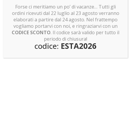
Forse ci meritiamo un po’ di vacanze… Tutti gli
ordini ricevuti dal 22 luglio al 23 agosto verranno
elaborati a partire dal 24 agosto. Nel frattempo
Teca per LEGO 10283 Space Shuttle
vogliamo portarvi con noi, e ringraziarvi con un
CODICE SCONTO
. Il codice sarà valido per tutto il
177.00
€
periodo di chiusura!
codice:
ESTA2026
Teca per LEGO 10297 Boutique Hotel
117.00
€
1
2
3
4
5
6
→
Ultimi articoli
LEGO news: Mentre Spongebob va a caccia di
Pokemon, Skeletor recluta la baroque Works
LEGO news: ET telefono LEGO! Minifigure shrek e