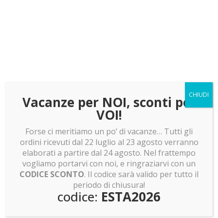
Pokemon, Skeletor recluta la baroque Works
LEGO news: ET telefono LEGO! Minifigure shrek e
pokemon e molto altro!
LEGO news: Boba Fett! Batman Returns e Olivia
Rodrigo
LEGO news: Lunar Cargo Train! Rumor assurdi su
Dragon Ball Z!
CHIUDI
Vacanze per NOI, sconti per
LEGO news: Sagrada Familia: pronti a costruirla?
VOI!
Invasione Pokemon Smart Brick!
Forse ci meritiamo un po’ di vacanze… Tutti gli
ordini ricevuti dal 22 luglio al 23 agosto verranno
elaborati a partire dal 24 agosto. Nel frattempo
vogliamo portarvi con noi, e ringraziarvi con un
Non hai trovato quello che cercavi?
CODICE SCONTO
. Il codice sarà valido per tutto il
periodo di chiusura!
codice:
ESTA2026