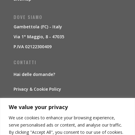
DOVE SIAMO
Gambettola (FC) - Italy
Via 1° Maggio, 8 - 47035
P.IVA 02122300409
CONTATTI
Hai delle domande?
Privacy & Cookie Policy
Traccia la spedizione
We value your privacy
We use cookies to enhance your browsing experience,
INFORMAZIONI
serve personalised ads or content, and analyse our traffic.
By clicking "Accept All", you consent to our use of cookies.
Condizioni di vendita