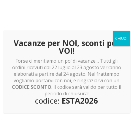
Teca per LEGO 21359 – Riviera italiana
127.00
€
CHIUDI
Vacanze per NOI, sconti per
VOI!
Teca per LEGO 42202 – Ducati Panigale V4 S
108.00
€
Forse ci meritiamo un po’ di vacanze… Tutti gli
ordini ricevuti dal 22 luglio al 23 agosto verranno
elaborati a partire dal 24 agosto. Nel frattempo
vogliamo portarvi con noi, e ringraziarvi con un
Ultimi articoli
CODICE SCONTO
. Il codice sarà valido per tutto il
LEGO news: Mentre Spongebob va a caccia di
periodo di chiusura!
codice:
ESTA2026
Pokemon, Skeletor recluta la baroque Works
LEGO news: ET telefono LEGO! Minifigure shrek e
pokemon e molto altro!
LEGO news: Boba Fett! Batman Returns e Olivia
Rodrigo