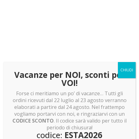
Teca per LEGO da 4 Speed Champions
CHIUDI
Vacanze per NOI, sconti per
107.00
€
VOI!
Forse ci meritiamo un po’ di vacanze… Tutti gli
ordini ricevuti dal 22 luglio al 23 agosto verranno
elaborati a partire dal 24 agosto. Nel frattempo
Teca per LEGO da 9 Speed Champions
vogliamo portarvi con noi, e ringraziarvi con un
CODICE SCONTO
. Il codice sarà valido per tutto il
157.00
€
periodo di chiusura!
codice:
ESTA2026