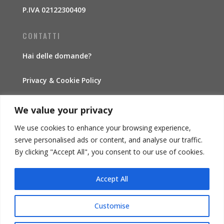
P.IVA 02122300409
CONTATTI
Hai delle domande?
Privacy & Cookie Policy
Traccia la spedizione
We value your privacy
We use cookies to enhance your browsing experience,
INFORMAZIONI
serve personalised ads or content, and analyse our traffic.
By clicking "Accept All", you consent to our use of cookies.
Condizioni di vendita
Accept All
Diritto di recesso
Il mio account
Customise