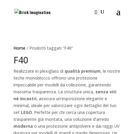
Home
/ Prodotti taggati “F40”
F40
Realizzate in plexiglass di
qualità premium
, le nostre
teche monoblocco offrono una protezione
impeccabile per modelli da collezione, garantendo
massima trasparenza. La struttura unica,
senza viti
né incastri
, assicura un’esposizione elegante e
minimal, ideale per valorizzare ogni dettaglio del tuo
set
LEGO
. Perfette per chi cerca una copertura
trasparente già montata, una soluzione d’arredo
moderna
o una protezione antipolvere e dai raggi UV
duratura per modelli di grandi e medie dimensioni. Un