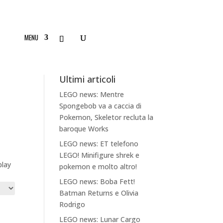
MENU
Ultimi articoli
LEGO news: Mentre
Spongebob va a caccia di
Pokemon, Skeletor recluta la
baroque Works
a
LEGO news: ET telefono
LEGO! Minifigure shrek e
play
pokemon e molto altro!
LEGO news: Boba Fett!
Batman Returns e Olivia
Rodrigo
LEGO news: Lunar Cargo