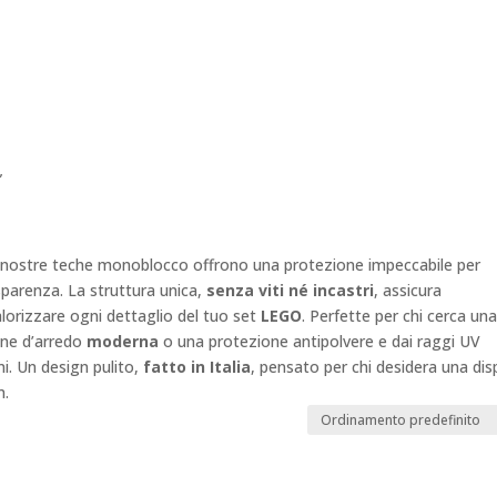
”
e nostre teche monoblocco offrono una protezione impeccabile per
parenza. La struttura unica,
senza viti né incastri
, assicura
alorizzare ogni dettaglio del tuo set
LEGO
. Perfette per chi cerca un
one d’arredo
moderna
o una protezione antipolvere e dai raggi UV
i. Un design pulito,
fatto in Italia
, pensato per chi desidera una dis
m.