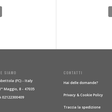
E SIAMO
CONTATTI
ettola (FC) - Italy
Hai delle domande?
1° Maggio, 8 - 47035
Privacy & Cookie Policy
A 02122300409
Traccia la spedizione