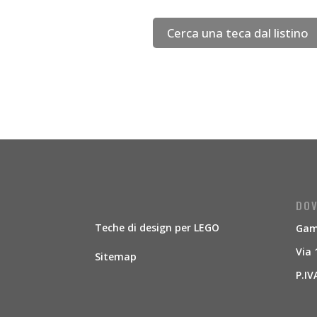
Cerca una teca dal listino
DOV
Teche di design per LEGO
Gamb
Via 
Sitemap
P.IV