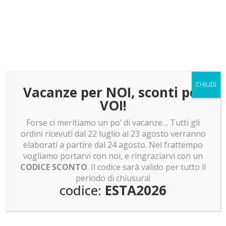
pokemon e molto altro!
LEGO news: Boba Fett! Batman Returns e Olivia
Rodrigo
LEGO news: Lunar Cargo Train! Rumor assurdi su
Dragon Ball Z!
LEGO news: Sagrada Familia: pronti a costruirla?
CHIUDI
Invasione Pokemon Smart Brick!
Vacanze per NOI, sconti per
VOI!
Forse ci meritiamo un po’ di vacanze… Tutti gli
ordini ricevuti dal 22 luglio al 23 agosto verranno
elaborati a partire dal 24 agosto. Nel frattempo
Non hai trovato quello che cercavi?
vogliamo portarvi con noi, e ringraziarvi con un
CODICE SCONTO
. Il codice sarà valido per tutto il
periodo di chiusura!
codice:
ESTA2026