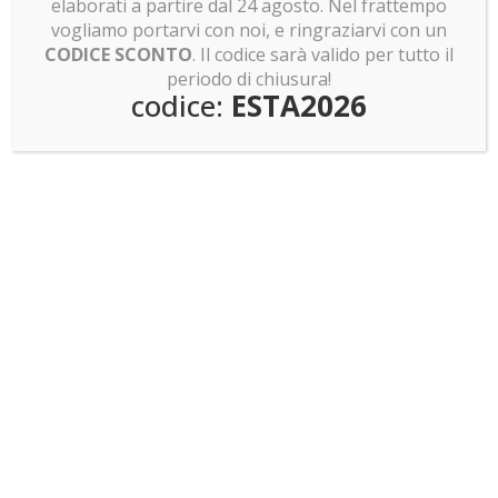
elaborati a partire dal 24 agosto. Nel frattempo
vogliamo portarvi con noi, e ringraziarvi con un
Teca per LEGO 76240 DC Batman™ Batmobile™
CODICE SCONTO
. Il codice sarà valido per tutto il
Tumbler
periodo di chiusura!
147.00
€
codice:
ESTA2026
Teca per LEGO 76271 Batman: Serie animata
Gotham City
187.00
€
Teca per LEGO 76300 – Arkham Asylum
137.00
€