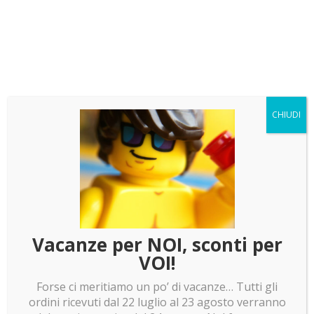
Teca per LEGO 76023 DC Batman™ Batmobile™
Tumbler
147.00
€
CHIUDI
Teca per LEGO 76139 1989 Batmobile™ DC Batman
– L 66 x P 39 x H 16.5 cm
147.00
€
Vacanze per NOI, sconti per
Teca per LEGO 76161 – Batwing
VOI!
267.00
€
Forse ci meritiamo un po’ di vacanze… Tutti gli
ordini ricevuti dal 22 luglio al 23 agosto verranno