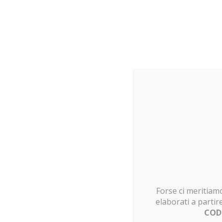
Teca per LEGO 75309 Cannoniera
della Repubblica
337.00
€
Forse ci meritiamo
elaborati a partir
COD