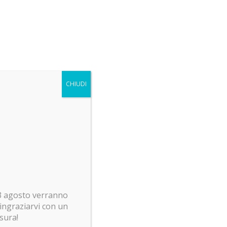
Train! Rumor assurdi su
Dragon Ball Z!
LEGO news: Sagrada Familia:
pronti a costruirla? Invasione
Pokemon Smart Brick!
CHIUDI
 23 agosto verranno
ringraziarvi con un
usura!