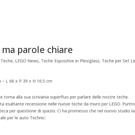
le ma parole chiare
 Teche
,
LEGO News
,
Teche Espositive in Plexiglass
,
Teche per Set L
he torna alla sua scrivania superfluo per parlare delle nostre teche.
sta esaltante recensione nelle nuove teche da muro per LEGO. Purtr
 teca per questione di spazio. Ci ha promesso che nel nuovo studio la
ale per le auto Technic: