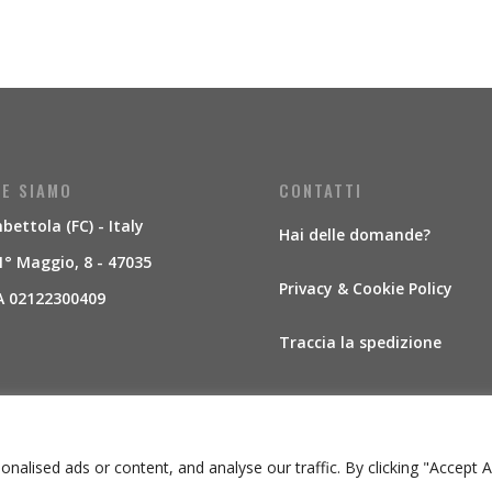
E SIAMO
CONTATTI
ettola (FC) - Italy
Hai delle domande?
1° Maggio, 8 - 47035
Privacy & Cookie Policy
A 02122300409
Traccia la spedizione
lised ads or content, and analyse our traffic. By clicking "Accept Al