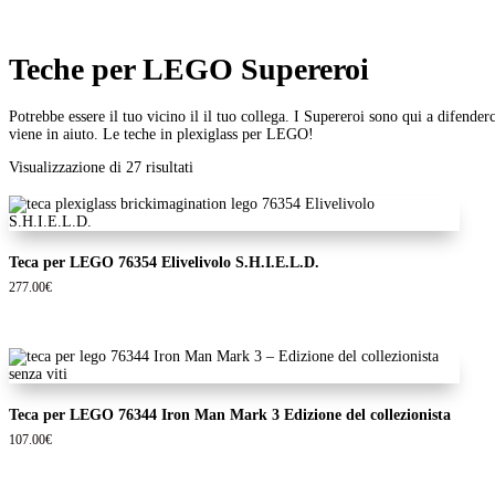
Teche per LEGO Supereroi
Potrebbe essere il tuo vicino il il tuo collega. I Supereroi sono qui a difen
viene in aiuto. Le teche in plexiglass per LEGO!
Ordina
Visualizzazione di 27 risultati
in
base
al
più
recente
Teca per LEGO 76354 Elivelivolo S.H.I.E.L.D.
277.00
€
Teca per LEGO 76344 Iron Man Mark 3 Edizione del collezionista
107.00
€