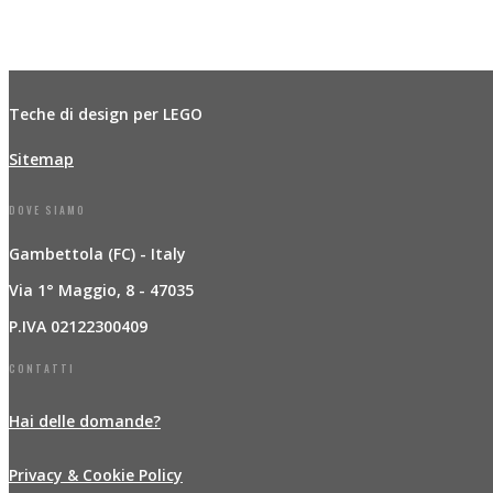
Teche di design per LEGO
Sitemap
DOVE SIAMO
Gambettola (FC) - Italy
Via 1° Maggio, 8 - 47035
P.IVA 02122300409
CONTATTI
Hai delle domande?
Privacy & Cookie Policy