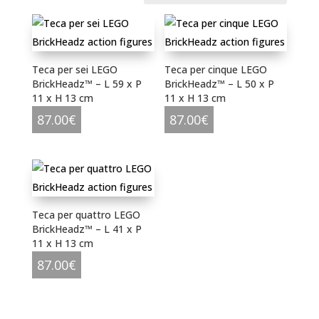
al
più
recente
Teca per sei LEGO
Teca per cinque LEGO
BrickHeadz™ – L 59 x P
BrickHeadz™ – L 50 x P
11 x H 13 cm
11 x H 13 cm
87.00
€
87.00
€
Teca per quattro LEGO
BrickHeadz™ – L 41 x P
11 x H 13 cm
87.00
€