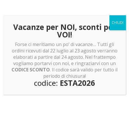
Novità
Teca per LEGO 21066 New York City – La Grande
Mela
CHIUDI
Vacanze per NOI, sconti per
87.00
€
VOI!
Forse ci meritiamo un po’ di vacanze… Tutti gli
ordini ricevuti dal 22 luglio al 23 agosto verranno
Ultimi articoli
elaborati a partire dal 24 agosto. Nel frattempo
LEGO news: Mentre Spongebob va a caccia di
vogliamo portarvi con noi, e ringraziarvi con un
Pokemon, Skeletor recluta la baroque Works
CODICE SCONTO
. Il codice sarà valido per tutto il
LEGO news: ET telefono LEGO! Minifigure shrek e
periodo di chiusura!
codice:
ESTA2026
pokemon e molto altro!
LEGO news: Boba Fett! Batman Returns e Olivia
Rodrigo
LEGO news: Lunar Cargo Train! Rumor assurdi su
Dragon Ball Z!
LEGO news: Sagrada Familia: pronti a costruirla?
Invasione Pokemon Smart Brick!