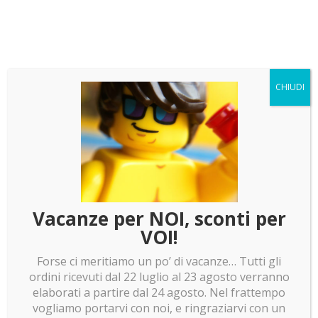
Genova (GE)
ESPOSIZIONE – AREA GIOCO – MERCATINO
INFO EVENTO
18 Maggio 2025
NAONISCON
CHIUDI
Pordenone (PN)
ESPOSIZIONE
INFO EVENTO
24 e 25 Maggio 2025
BRICK CASATE 2025
Casatenovo (LC)
ESPOSIZIONE – AREA GIOCO – CONCORSI
Vacanze per NOI, sconti per
INFO EVENTO
VOI!
Per questo mese è tutto! Torneremo tra qualche
Forse ci meritiamo un po’ di vacanze… Tutti gli
settimana con gli
eventi LEGO di GIUGNO
, nel
ordini ricevuti dal 22 luglio al 23 agosto verranno
frattempo, se siete stati a qualche fiera e avete
elaborati a partire dal 24 agosto. Nel frattempo
trovato qualche chicca, considerate di esporlo come
vogliamo portarvi con noi, e ringraziarvi con un
si merita: con una bella
teca per Lego
! Le trovate di