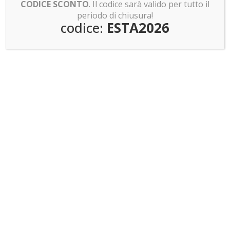
CODICE SCONTO
. Il codice sarà valido per tutto il
tutte le misure nel nostro
Shop
!
periodo di chiusura!
codice:
ESTA2026
Se promuovete un evento lego e volete vederlo
pubblicato nella nostra rubrica compilate questo
form
Il tuo nome
La tua email
Messaggio